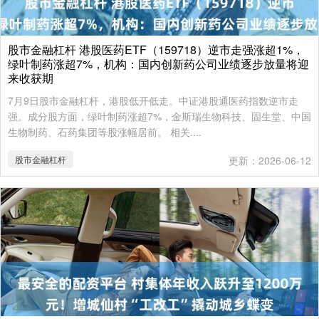
股市金融杠杆 港股医药ETF（159718）逆市走强涨超1%，
绿叶制药涨超7%，机构：国内创新药公司业绩逐步放量将迎
来收获期
7月9日股市金融杠杆，港股低开低走。中证港股通医药指数逆市走
强。成分股方面，绿叶制药涨超7%，金斯瑞生物科技、固生堂、中国
生物制药、石药集团等股涨幅居前。 相关....
股市金融杠杆
更新：2026-06-12