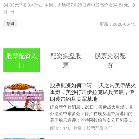
34.03元下跌9.49%。本周，大地熊7月28日盘中最高价报34.81元。8
月1日....
每周
更新：2026-06-15
股票配资入
配资实盘股
股票交易配
门
票
资
股票配资如何申请 一天之内美伊战火
重燃，美沙打击伊拉克民兵武装，伊
朗袭击约旦美军基地
综合新华社消息，29日，美伊战火重燃，且
外溢至中东多处：停泊在埃及地中海港口的
美国船只遇袭；沙特阿拉伯首次公开和美国
联合发起军事打击，目标是伊拉克民兵武
阅读：
140
栏目：
股票配资入门
装；伊朗....