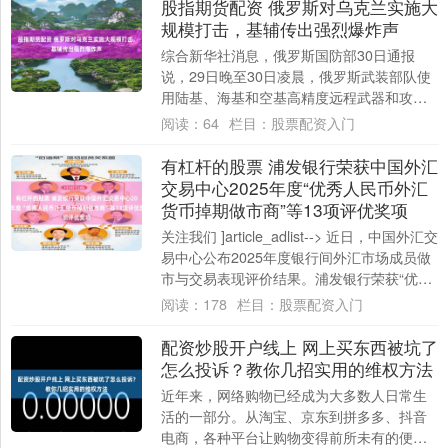
股指期货配资 俄罗斯对乌克兰实施大
规模打击，基辅传出强烈爆炸声
综合新华社消息，俄罗斯国防部30日通报
说，29日晚至30日凌晨，俄罗斯武装部队使
用陆基、海基和空基高精度远程武器和攻击
型无人机，对乌克兰实施大规模打击。乌克
阅读：
64
栏目：
股票配资入门
兰总....
有杠杆的股票 浦发银行荣获中国外汇
交易中心2025年度“优秀人民币外汇
货币掉期做市商”等13项评优奖项
关注我们 ]article_adlist--> 近日，中国外汇交
易中心公布2025年度银行间外汇市场成员做
市与交易表现评价结果。浦发银行荣获“优秀
人民币外汇货币....
阅读：
178
栏目：
股票配资入门
配资炒股开户线上 网上买东西被坑了
怎么投诉？教你几招实用的维权方法
近年来，网络购物已经成为大多数人日常生
活的一部分。从淘宝、京东到拼多多、抖音
电商，各种平台让购物变得前所未有的便