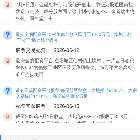
7月9日股市金融杠杆，港股低开低走。中证港股通医药指
数逆市走强。成分股方面，绿叶制药涨超7%，金斯瑞生物
科技、固生堂、中
最安全的配资平台 村集体年收入跃升至1200万元！增城仙村
“工改工”撬动城乡蝶变
股票交易配资
：
2026-06-12
最安全的配资平台 在增城区仙村镇上境村，一片昔日容积
率仅0.34的低效工业区正经历华丽蝶变。49万平方米高标
准厂房拔地而
谁有正规配资平台推荐 每周股票复盘：大地熊（688077）大宗
交易折价11.01%，高管减持超37万股
配资实盘股票
：
2026-06-15
截至2025年8月1日收盘，大地熊(688077)报收于30.8元，
较上周的34.03元下跌9.49%。本周，大地熊7月
老牌配资平台 英力股份拟收购优特利77.94%股权，布局AIPC