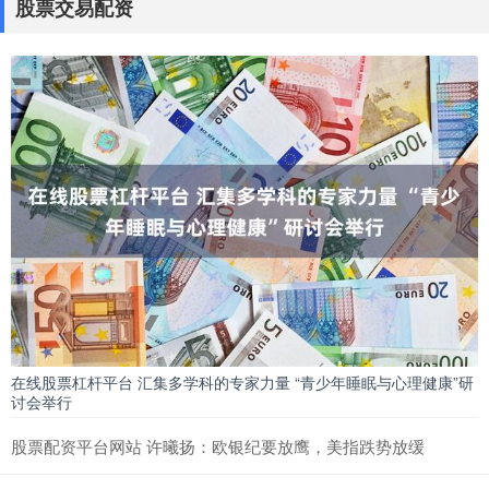
股票交易配资
电池模组业务
股票配资入门
：
2026-06-27
中访网数据 安徽英力电子科技股份有限公司(英力股份)近
日披露，拟以发行股份及支付现金方式收购深圳市优特利
能源股份有限公
2023年股票配资排名 加拿大机构预测：2026年黄金均价或达
4990美元，2027年回落至4689美元
股票配资入门
：
2026-07-04
4月16日讯，加拿大出口信贷机构出口发展加拿大在其春季
展望中预测，强劲的避险需求应能保持今年黄金价格高企
2023年股票配
在线股票杠杆平台 汇集多学科的专家力量 “青少年睡眠与心理健康”研
讨会举行
股票配资平台网站 许曦扬：欧银纪要放鹰，美指跌势放缓