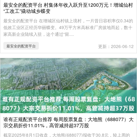
最安全的配资平台 村集体年收入跃升至1200万元！增城仙村
“工改工”撬动城乡蝶变
最安全的配资平台 在增城区仙村镇上境村，一片昔日容积率仅0.34的
低效工业区正经历华丽蝶变。49万平方米高标准厂房拔地而起，数十
家高新企业陆续入驻，这个通过“留....
最安全的配资平台
更新：2026-06-12
谁有正规配资平台推荐 每周股票复盘：大地熊（688077）大
宗交易折价11.01%，高管减持超37万股
截至2025年8月1日收盘，大地熊(688077)报收于30.8元，较上周的