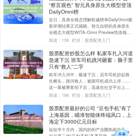
“察言观色” 智元具身原生大模型登顶
DailyOmni榜
近日，具身全模态理解权威榜单DailyOmni最
新评测结果正式揭晓。智元自研的具身原生
全模态大模型WITA-Omni Preview凭借领先
的音视频联合理解与时....
阅读：
139
栏目：
股票配资入门
股票配资炒股怎么样 私家车扎入河道
急速下沉 班车司机跳河砸窗：脑子里
只有“救人”二字
前车冲入河中，极速下沉，后车司机抄起救
生榔头，跳河救人，被困司机成功上岸…….
这一幕被乘客拍下后，迅速在社交平台上引
发网友热议。面对赞誉，救人司机汤景群却
阅读：
196
栏目：
股票配资入门
显得十....
股票配资最好的公司 “豆包手机”有了
上海基因，瞄准智能体终端风口，上
海定下3000亿元目标
短短半个月内，国内的AI产业圈热闹非凡。
中兴第二代“豆包手机”备案获批，阶跃星辰推