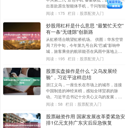
出首款原生智能体手机，千问智能体眼镜首
次亮相…… 今年WAIC（世界人工智能大....
阅读：
175
栏目：
股票配资入门
炒股用杠杆是什么意思 “最繁忙天空”
有一条“无缝隙”创新路
从虹桥塔台眺望虹桥机场。 供图：华东空管
局 7月中旬，今年第九号台风“巴威”影响申
城，旅客乘坐的航班能否在风雨中落地上海
虹桥机场？当旅客因特殊天气到来而担心出
阅读：
195
栏目：
股票配资入门
行....
股票实盘操作是什么 “义乌发展经
验”，习近平这样总结
浙江义乌，一座生长在市场上的城市，连接
中国制造的神经末梢，感知全球贸易的脉
动。习近平总书记十分关心义乌的发展，在
浙江工作期间，多次到义乌调研股票实盘操
阅读：
58
栏目：
股票配资入门
作是什么，....
股票融资作用 国家发展改革委紧急安
排1亿元支持广东灾后应急恢复