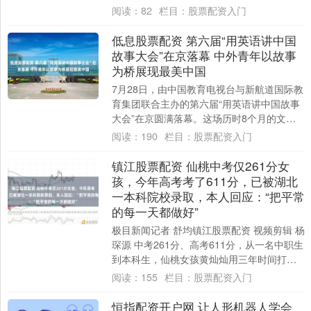
利。但与此同时，虚假宣传、假冒伪劣、发
阅读：
82
栏目：
股票配资入门
货延迟、拒....
低息股票配资 第六届“用英语讲中国
故事大会”在京落幕 中外青年以故事
为桥展现最美中国
7月28日，由中国教育电视台与新航道国际教
育集团联合主办的第六届“用英语讲中国故事
大会”在京圆满落幕。这场历时8个月的文化
盛会低息股票配资，最终迎来30名来自全....
阅读：
190
栏目：
股票配资入门
镇江股票配资 仙桃中考仅261分女
孩，今年高考考了611分，已被湖北
一本科院校录取，本人回应：“把平常
的每一天都做好”
极目新闻记者 舒均镇江股票配资 视频剪辑 杨
琛源 中考261分、高考611分，从一名中职生
到本科生，仙桃女孩黄灿灿用三年时间打了
个“翻身仗”。7月29日，她告诉....
阅读：
155
栏目：
股票配资入门
恒指配资开户网 让人形机器人学会