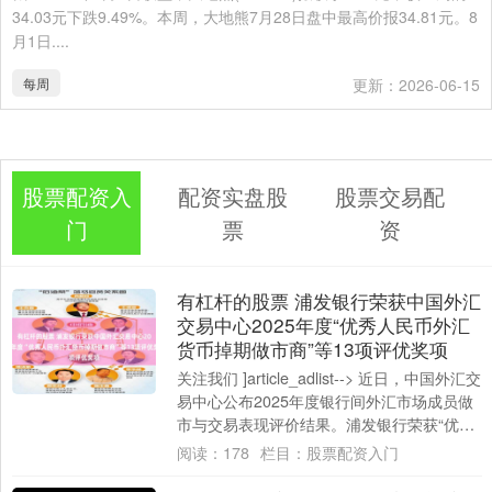
34.03元下跌9.49%。本周，大地熊7月28日盘中最高价报34.81元。8
月1日....
每周
更新：2026-06-15
股票配资入
配资实盘股
股票交易配
门
票
资
有杠杆的股票 浦发银行荣获中国外汇
交易中心2025年度“优秀人民币外汇
货币掉期做市商”等13项评优奖项
关注我们 ]article_adlist--> 近日，中国外汇交
易中心公布2025年度银行间外汇市场成员做
市与交易表现评价结果。浦发银行荣获“优秀
人民币外汇货币....
阅读：
178
栏目：
股票配资入门