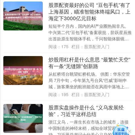
股票配资最好的公司 “豆包手机”有了
上海基因，瞄准智能体终端风口，上
海定下3000亿元目标
短短半个月内，国内的AI产业圈热闹非凡。
中兴第二代“豆包手机”备案获批，阶跃星辰推
出首款原生智能体手机，千问智能体眼镜首
次亮相…… 今年WAIC（世界人工智能大....
阅读：
175
栏目：
股票配资入门
炒股用杠杆是什么意思 “最繁忙天空”
有一条“无缝隙”创新路
从虹桥塔台眺望虹桥机场。 供图：华东空管
局 7月中旬，今年第九号台风“巴威”影响申
城，旅客乘坐的航班能否在风雨中落地上海
虹桥机场？当旅客因特殊天气到来而担心出
阅读：
195
栏目：
股票配资入门
行....
股票实盘操作是什么 “义乌发展经
验”，习近平这样总结
浙江义乌，一座生长在市场上的城市，连接
中国制造的神经末梢，感知全球贸易的脉
动。习近平总书记十分关心义乌的发展，在