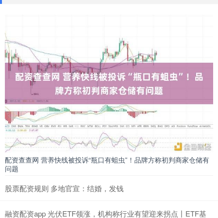
股票配资入门
：
2026-06-27
中访网数据 安徽英力电子科技股份有限公司(英力股份)近
日披露，拟以发行股份及支付现金方式收购深圳市优特利
能源股份有限公
2023年股票配资排名 加拿大机构预测：2026年黄金均价或达
4990美元，2027年回落至4689美元
股票配资入门
：
2026-07-04
4月16日讯，加拿大出口信贷机构出口发展加拿大在其春季
展望中预测，强劲的避险需求应能保持今年黄金价格高企
2023年股票配
配资查查网 营养快线被投诉“瓶口有蛆虫”！品牌方称初判商家仓储有
问题
股票配资规则 多地官宣：结婚，发钱
融资配资app 光伏ETF领涨，机构称行业有望迎来拐点丨ETF基