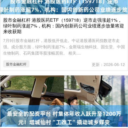
股市金融杠杆 港股医药ETF（159718）逆市走强涨超1%，
绿叶制药涨超7%，机构：国内创新药公司业绩逐步放量将迎
来收获期
7月9日股市金融杠杆，港股低开低走。中证港股通医药指数逆市走
强。成分股方面，绿叶制药涨超7%，金斯瑞生物科技、固生堂、中国
生物制药、石药集团等股涨幅居前。 相关....
股市金融杠杆
更新：2026-06-12