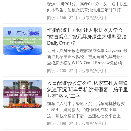
琛源 中考261分、高考611分，从一名中职生
到本科生，仙桃女孩黄灿灿用三年时间打了
个“翻身仗”。7月29日，她告诉....
阅读：
155
栏目：
股票配资入门
恒指配资开户网 让人形机器人学会
“察言观色” 智元具身原生大模型登顶
DailyOmni榜
近日，具身全模态理解权威榜单DailyOmni最
新评测结果正式揭晓。智元自研的具身原生
全模态大模型WITA-Omni Preview凭借领先
的音视频联合理解与时....
阅读：
139
栏目：
股票配资入门
股票配资炒股怎么样 私家车扎入河道
急速下沉 班车司机跳河砸窗：脑子里
只有“救人”二字
前车冲入河中，极速下沉，后车司机抄起救
生榔头，跳河救人，被困司机成功上岸…….
这一幕被乘客拍下后，迅速在社交平台上引
发网友热议。面对赞誉，救人司机汤景群却
阅读：
196
栏目：
股票配资入门
显得十....