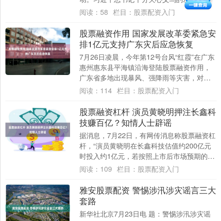
浙江工作期间，多次到义乌调研股票实盘操
阅读：
58
栏目：
股票配资入门
作是什么，....
股票融资作用 国家发展改革委紧急安
排1亿元支持广东灾后应急恢复
7月26日凌晨，今年第12号台风“红霞”在广东
惠州惠东县平海镇沿海登陆股票融资作用，
广东省多地出现暴风、强降雨等灾害，对当
地生产生活造成严重影响。当日，国家防
阅读：
114
栏目：
股票配资入门
灾....
股票融资杠杆 演员黄晓明押注长鑫科
技赚百亿？知情人士辟谣
据消息，7月22日，有网传消息称股票融资杠
杆，“演员黄晓明在长鑫科技估值约200亿元
时投入约1亿元，若按照上市后市场预期的投
资回报，该笔投资或浮盈超100亿元”....
阅读：
109
栏目：
股票配资入门
雅安股票配资 警惕涉汛涉灾谣言三大
套路
新华社北京7月23日电 题：警惕涉汛涉灾谣