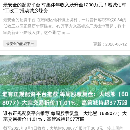
最安全的配资平台 村集体年收入跃升至1200万元！增城仙村
“工改工”撬动城乡蝶变
最安全的配资平台 在增城区仙村镇上境村，一片昔日容积率仅0.34的
低效工业区正经历华丽蝶变。49万平方米高标准厂房拔地而起，数十
家高新企业陆续入驻，这个通过“留....
最安全的配资平台
更新：2026-06-12
谁有正规配资平台推荐 每周股票复盘：大地熊（688077）大
宗交易折价11.01%，高管减持超37万股
截至2025年8月1日收盘，大地熊(688077)报收于30.8元，较上周的