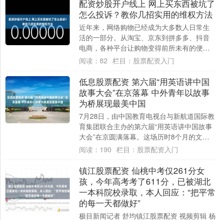
配资炒股开户线上 网上买东西被坑了
怎么投诉？教你几招实用的维权方法
近年来，网络购物已经成为大多数人日常生
活的一部分。从淘宝、京东到拼多多、抖音
电商，各种平台让购物变得前所未有的便
利。但与此同时，虚假宣传、假冒伪劣、发
阅读：
82
栏目：
股票配资入门
货延迟、拒....
低息股票配资 第六届“用英语讲中国
故事大会”在京落幕 中外青年以故事
为桥展现最美中国
7月28日，由中国教育电视台与新航道国际教
育集团联合主办的第六届“用英语讲中国故事
大会”在京圆满落幕。这场历时8个月的文化
盛会低息股票配资，最终迎来30名来自全....
阅读：
190
栏目：
股票配资入门
镇江股票配资 仙桃中考仅261分女
孩，今年高考考了611分，已被湖北
一本科院校录取，本人回应：“把平常
的每一天都做好”
极目新闻记者 舒均镇江股票配资 视频剪辑 杨