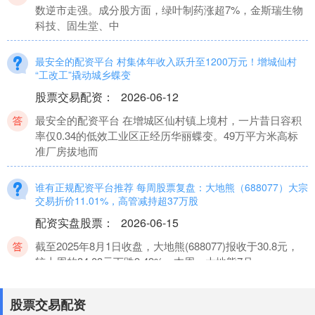
数逆市走强。成分股方面，绿叶制药涨超7%，金斯瑞生物
科技、固生堂、中
最安全的配资平台 村集体年收入跃升至1200万元！增城仙村
“工改工”撬动城乡蝶变
股票交易配资
：
2026-06-12
最安全的配资平台 在增城区仙村镇上境村，一片昔日容积
率仅0.34的低效工业区正经历华丽蝶变。49万平方米高标
准厂房拔地而
谁有正规配资平台推荐 每周股票复盘：大地熊（688077）大宗
交易折价11.01%，高管减持超37万股
配资实盘股票
：
2026-06-15
截至2025年8月1日收盘，大地熊(688077)报收于30.8元，
较上周的34.03元下跌9.49%。本周，大地熊7月
老牌配资平台 英力股份拟收购优特利77.94%股权，布局AIPC
股票交易配资
电池模组业务