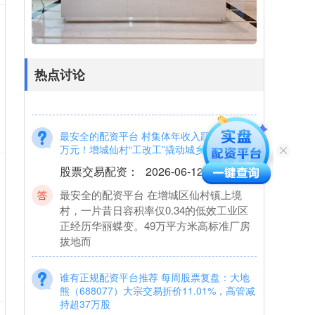
股票交易配资
：
2026-06-12
7月9日股市金融杠杆，港股低开低走。中
证港股通医药指数逆市走强。成分股方
面，绿叶制药涨超7%，金斯瑞生物科技、
热点讨论
固生堂、中
最安全的配资平台 村集体年收入跃升至1200
万元！增城仙村“工改工”撬动城乡蝶变
股票交易配资
：
2026-06-12
最安全的配资平台 在增城区仙村镇上境
村，一片昔日容积率仅0.34的低效工业区
正经历华丽蝶变。49万平方米高标准厂房
拔地而
谁有正规配资平台推荐 每周股票复盘：大地
熊（688077）大宗交易折价11.01%，高管减
持超37万股
配资实盘股票
：
2026-06-15