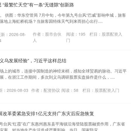
“最繁忙天空”有一条“无缝隙”创新路
。 供图：华东空管局 7月中旬，今年第九号台风“巴威”影响申城，旅客
落地上海虹桥机场？当旅客因特殊天气到来而担心出行....
作者：股市合伙
阅读：
195
栏目：
股票配资入
新：2026-08-
人
门
4
“义乌发展经验”，习近平这样总结
场上的城市，连接中国制造的神经末梢，感知全球贸易的脉动。习近平
展，在浙江工作期间，多次到义乌调研股票实盘操作是什么，....
：2026-08-03
作者：配资协议
阅读：
58
栏目：
股票配资入门
展改革委紧急安排1亿元支持广东灾后应急恢复
12号台风“红霞”在广东惠州惠东县平海镇沿海登陆股票融资作用，广东省
灾害，对当地生产生活造成严重影响。当日，国家防灾....