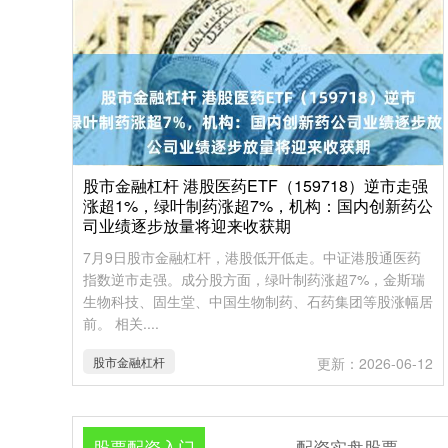
股市金融杠杆 港股医药ETF（159718）逆市走强
涨超1%，绿叶制药涨超7%，机构：国内创新药公
司业绩逐步放量将迎来收获期
7月9日股市金融杠杆，港股低开低走。中证港股通医药
指数逆市走强。成分股方面，绿叶制药涨超7%，金斯瑞
生物科技、固生堂、中国生物制药、石药集团等股涨幅居
前。 相关....
股市金融杠杆
更新：2026-06-12
股票配资入门
配资实盘股票