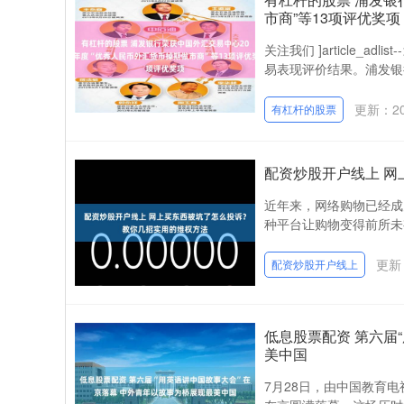
市商”等13项评优奖项
关注我们 ]article_
易表现评价结果。浦发银行
更新：202
有杠杆的股票
配资炒股开户线上 
近年来，网络购物已经成
种平台让购物变得前所未
更新：
配资炒股开户线上
低息股票配资 第六届
美中国
7月28日，由中国教育