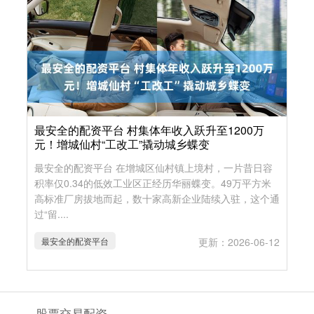
最安全的配资平台 村集体年收入跃升至1200万
元！增城仙村“工改工”撬动城乡蝶变
最安全的配资平台 在增城区仙村镇上境村，一片昔日容
积率仅0.34的低效工业区正经历华丽蝶变。49万平方米
高标准厂房拔地而起，数十家高新企业陆续入驻，这个通
过“留....
最安全的配资平台
更新：2026-06-12
股票交易配资