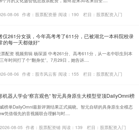
个月的文化盛会低息股票配资，最终迎来30名来自全....
6-08-06
作者：股票配资册
阅读：
190
栏目：
股票配资入门
考仅261分女孩，今年高考考了611分，已被湖北一本科院校录
常的每一天都做好”
票配资 视频剪辑 杨琛源 中考261分、高考611分，从一名中职生到本
年时间打了个“翻身仗”。7月29日，她告诉....
6-08-06
作者：股市风云客
阅读：
155
栏目：
股票配资入门
机器人学会“察言观色” 智元具身原生大模型登顶DailyOmni榜
榜单DailyOmni最新评测结果正式揭晓。智元自研的具身原生全模态
eview凭借领先的音视频联合理解与时....
026-08-05
作者：股票配资铺
阅读：
139
栏目：
股票配资入门