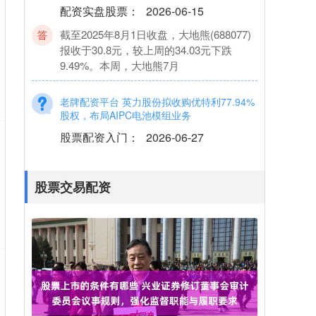
截至2025年8月1日收盘，大地熊(688077)
报收于30.8元，较上周的34.03元下跌
9.49%。本周，大地熊7月
老牌配资平台 英力股份拟收购优特利77.94%
股权，布局AIPC电池模组业务
股票配资入门
：
2026-06-27
中访网数据 安徽英力电子科技股份有限公
司(英力股份)近日披露，拟以发行股份及支
付现金方式收购深圳市优特利能源股份有
股票交易配资
限公
2023年股票配资排名 加拿大机构预测：2026
年黄金均价或达4990美元，2027年回落至
4689美元
股票配资入门
：
2026-07-04
4月16日讯，加拿大出口信贷机构出口发展
加拿大在其春季展望中预测，强劲的避险