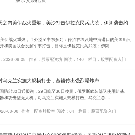
一天之内美伊战火重燃，美沙打击伊拉克民兵武装，伊朗袭击约
，美伊战火重燃，且外溢至中东多处：停泊在埃及地中海港口的美国船只
开和美国联合发起军事打击，目标是伊拉克民兵武装；伊朗....
2026-08-08
作者：股票配资坊
阅读：
140
栏目：
股票配资入门
斯对乌克兰实施大规模打击，基辅传出强烈爆炸声
国防部30日通报说，29日晚至30日凌晨，俄罗斯武装部队使用陆基、
器和攻击型无人机，对乌克兰实施大规模打击。乌克兰总....
6-08-08
作者：配资炒股室
阅读：
64
栏目：
股票配资入门
行荣获中国外汇交易中心2025年度“优秀人民币外汇货币掉期做