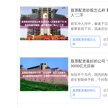
股票配资炒股怎么样 
人”二字
前车冲入河中，极速下沉
被乘客拍下后，迅速在社
更新
股票配资炒股怎么
样
05
股票配资最好的公司 
3000亿元目标
短短半个月内，国内的A
原生智能体手机，千问智能
更新
股票配资最好的公
司
05