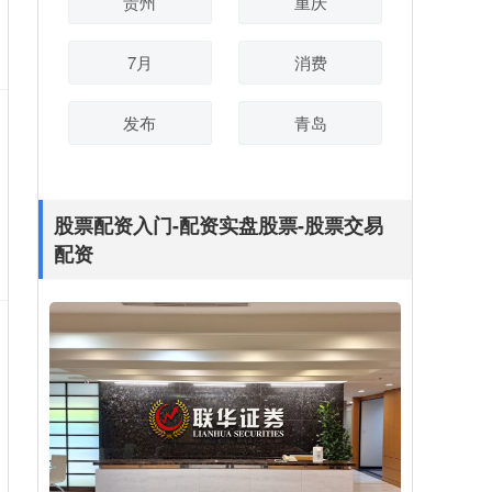
贵州
重庆
7月
消费
发布
青岛
股票配资入门-配资实盘股票-股票交易
配资
股市金融杠杆 港股医药ETF（159718）逆市
走强涨超1%，绿叶制药涨超7%，机构：国内
创新药公司业绩逐步放量将迎来收获期