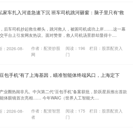
私家车扎入河道急速下沉 班车司机跳河砸窗：脑子里只有“救
，后车司机抄起救生榔头，跳河救人，被困司机成功上岸…….这一幕
交平台上引发网友热议。面对赞誉，救人司机汤景群却显得十....
作者：配资炒股
阅读：
196
栏目：
股票配资入
：2026-08-
网
门
“豆包手机”有了上海基因，瞄准智能体终端风口，上海定下
I产业圈热闹非凡。中兴第二代“豆包手机”备案获批，阶跃星辰推出首款
体眼镜首次亮相…… 今年WAIC（世界人工智能大....
作者：配资智慧
阅读：
175
栏目：
股票配资入
：2026-08-
者
门