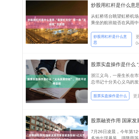
炒股用杠杆是什么意思 
从虹桥塔台眺望虹桥机场
乘坐的航班能否在风雨中
更
炒股用杠杆是什么意
思
0
股票实盘操作是什么 
浙江义乌，一座生长在市
总书记十分关心义乌的发
更新
股票实盘操作是什么
股票融资作用 国家发
7月26日凌晨，今年第
多地出现暴风、强降雨等