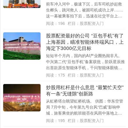
前车冲入河中，极速下沉，后车司机抄起救
生榔头，跳河救人，被困司机成功上岸…….
这一幕被乘客拍下后，迅速在社交平台上引
发网友热议。面对赞誉，救人司机汤景群却
阅读：
196
栏目：
股票配资入门
显得十....
股票配资最好的公司 “豆包手机”有了
上海基因，瞄准智能体终端风口，上
海定下3000亿元目标
短短半个月内，国内的AI产业圈热闹非凡。
中兴第二代“豆包手机”备案获批，阶跃星辰推
出首款原生智能体手机，千问智能体眼镜首
次亮相…… 今年WAIC（世界人工智能大....
阅读：
175
栏目：
股票配资入门
炒股用杠杆是什么意思 “最繁忙天空”
有一条“无缝隙”创新路
从虹桥塔台眺望虹桥机场。 供图：华东空管
局 7月中旬，今年第九号台风“巴威”影响申
城，旅客乘坐的航班能否在风雨中落地上海
虹桥机场？当旅客因特殊天气到来而担心出
阅读：
195
栏目：
股票配资入门
行....