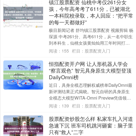
镇江股票配资 仙桃中考仅261分女
孩，今年高考考了611分，已被湖北
一本科院校录取，本人回应：“把平常
的每一天都做好”
极目新闻记者 舒均镇江股票配资 视频剪辑 杨
琛源 中考261分、高考611分，从一名中职生
到本科生，仙桃女孩黄灿灿用三年时间打了
个“翻身仗”。7月29日，她告诉....
阅读：
155
栏目：
股票配资入门
恒指配资开户网 让人形机器人学会
“察言观色” 智元具身原生大模型登顶
DailyOmni榜
近日，具身全模态理解权威榜单DailyOmni最
新评测结果正式揭晓。智元自研的具身原生
全模态大模型WITA-Omni Preview凭借领先
的音视频联合理解与时....
阅读：
139
栏目：
股票配资入门
股票配资炒股怎么样 私家车扎入河道
急速下沉 班车司机跳河砸窗：脑子里
只有“救人”二字