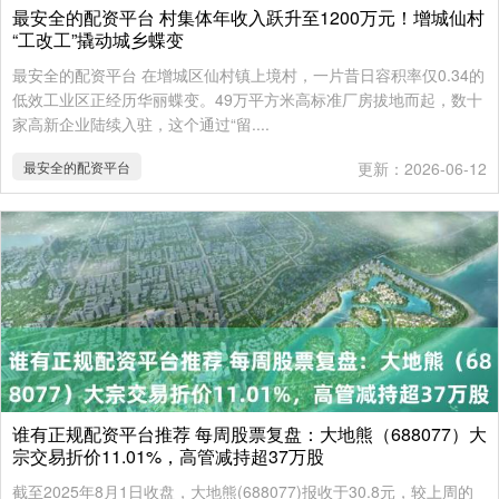
最安全的配资平台 村集体年收入跃升至1200万元！增城仙村
“工改工”撬动城乡蝶变
最安全的配资平台 在增城区仙村镇上境村，一片昔日容积率仅0.34的
低效工业区正经历华丽蝶变。49万平方米高标准厂房拔地而起，数十
家高新企业陆续入驻，这个通过“留....
最安全的配资平台
更新：2026-06-12
谁有正规配资平台推荐 每周股票复盘：大地熊（688077）大
宗交易折价11.01%，高管减持超37万股
截至2025年8月1日收盘，大地熊(688077)报收于30.8元，较上周的