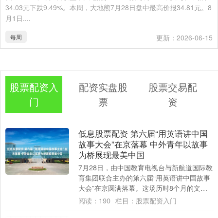
34.03元下跌9.49%。本周，大地熊7月28日盘中最高价报34.81元。8
月1日....
每周
更新：2026-06-15
股票配资入
配资实盘股
股票交易配
门
票
资
低息股票配资 第六届“用英语讲中国
故事大会”在京落幕 中外青年以故事
为桥展现最美中国
7月28日，由中国教育电视台与新航道国际教
育集团联合主办的第六届“用英语讲中国故事
大会”在京圆满落幕。这场历时8个月的文化
盛会低息股票配资，最终迎来30名来自全....
阅读：
190
栏目：
股票配资入门