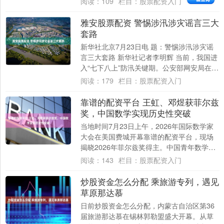
阅读：
109
栏目：
股票配资入门
雅安股票配资 警惕涉汛涉灾谣言三大
套路
新华社北京7月23日电 题：警惕涉汛涉灾谣
言三大套路 新华社记者李明辉 当前，我国进
入“七下八上”防汛关键期。公安部网安局在前
期公布25起涉汛涉灾网络谣言典型案....
阅读：
179
栏目：
股票配资入门
靠谱的配资平台 王虹、邓煜获菲尔兹
奖，中国数学实现历史性突破
当地时间7月23日上午，2026年国际数学家
大会在美国费城开幕靠谱的配资平台，现场
揭晓2026年菲尔兹奖得主。中国青年数学家
王虹、邓煜获奖。 王虹出生于1991....
阅读：
143
栏目：
股票配资入门
炒股资金怎么分配 乘旅游专列，遇见
草原那达慕
日前炒股资金怎么分配，内蒙古自治区第36
届旅游那达慕在锡林郭勒盟盛大开幕。从草