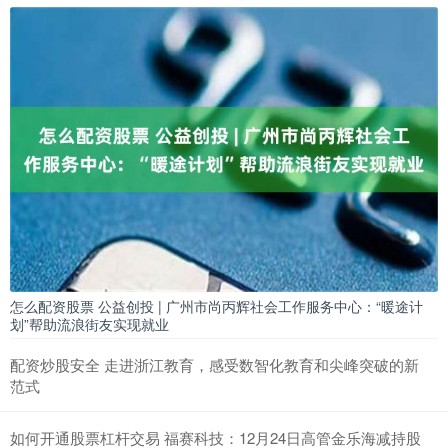
股票配资入门
：
2026-06-27
中访网数据 安徽英力电子科技股份有限公司(英力股份)近
日披露，拟以发行股份及支付现金方式收购深圳市优特利
能源股份有限公
2023年股票配资排名 加拿大机构预测：2026年黄金均价或达
4990美元，2027年回落至4689美元
股票配资入门
：
2026-07-04
4月16日讯，加拿大出口信贷机构出口发展加拿大在其春季
展望中预测，强劲的避险需求应能保持今年黄金价格高企
2023年股票配
怎么配资股票 公益创投 | 广州市尚丙辉社会工作服务中心：“暖途计
划”帮助流浪街友实现就业
配资炒股安全 走进浙江教育，感受数智化教育和尖峰突破的新
范式
如何开通股票杠杆交易 福赛科技：12月24日高管金乐海减持股