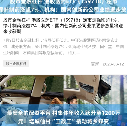
股市金融杠杆 港股医药ETF（159718）逆市走强涨超1%，
绿叶制药涨超7%，机构：国内创新药公司业绩逐步放量将迎
来收获期
7月9日股市金融杠杆，港股低开低走。中证港股通医药指数逆市走
强。成分股方面，绿叶制药涨超7%，金斯瑞生物科技、固生堂、中国
生物制药、石药集团等股涨幅居前。 相关....
股市金融杠杆
更新：2026-06-12