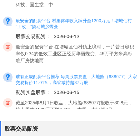
科技、固生堂、中
最安全的配资平台 村集体年收入跃升至1200万元！增城仙村
“工改工”撬动城乡蝶变
股票交易配资
：
2026-06-12
最安全的配资平台 在增城区仙村镇上境村，一片昔日容积
率仅0.34的低效工业区正经历华丽蝶变。49万平方米高标
准厂房拔地而
谁有正规配资平台推荐 每周股票复盘：大地熊（688077）大宗
交易折价11.01%，高管减持超37万股
配资实盘股票
：
2026-06-15
截至2025年8月1日收盘，大地熊(688077)报收于30.8元，
较上周的34.03元下跌9.49%。本周，大地熊7月
老牌配资平台 英力股份拟收购优特利77.94%股权，布局AIPC
股票交易配资
电池模组业务