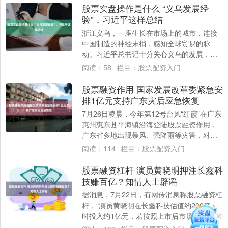
股票实盘操作是什么 “义乌发展经
验”，习近平这样总结
浙江义乌，一座生长在市场上的城市，连接
中国制造的神经末梢，感知全球贸易的脉
动。习近平总书记十分关心义乌的发展，在
浙江工作期间，多次到义乌调研股票实盘操
阅读：
58
栏目：
股票配资入门
作是什么，....
股票融资作用 国家发展改革委紧急安
排1亿元支持广东灾后应急恢复
7月26日凌晨，今年第12号台风“红霞”在广东
惠州惠东县平海镇沿海登陆股票融资作用，
广东省多地出现暴风、强降雨等灾害，对当
地生产生活造成严重影响。当日，国家防
阅读：
114
栏目：
股票配资入门
灾....
股票融资杠杆 演员黄晓明押注长鑫科
技赚百亿？知情人士辟谣
据消息，7月22日，有网传消息称股票融资杠
杆，“演员黄晓明在长鑫科技估值约200亿元
时投入约1亿元，若按照上市后市场预期的投
资回报，该笔投资或浮盈超100亿元”....