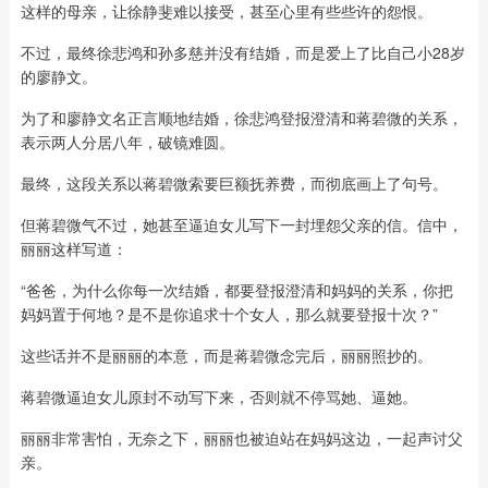
这样的母亲，让徐静斐难以接受，甚至心里有些些许的怨恨。
不过，最终徐悲鸿和孙多慈并没有结婚，而是爱上了比自己小28岁
的廖静文。
为了和廖静文名正言顺地结婚，徐悲鸿登报澄清和蒋碧微的关系，
表示两人分居八年，破镜难圆。
最终，这段关系以蒋碧微索要巨额抚养费，而彻底画上了句号。
但蒋碧微气不过，她甚至逼迫女儿写下一封埋怨父亲的信。信中，
丽丽这样写道：
“爸爸，为什么你每一次结婚，都要登报澄清和妈妈的关系，你把
妈妈置于何地？是不是你追求十个女人，那么就要登报十次？”
这些话并不是丽丽的本意，而是蒋碧微念完后，丽丽照抄的。
蒋碧微逼迫女儿原封不动写下来，否则就不停骂她、逼她。
丽丽非常害怕，无奈之下，丽丽也被迫站在妈妈这边，一起声讨父
亲。