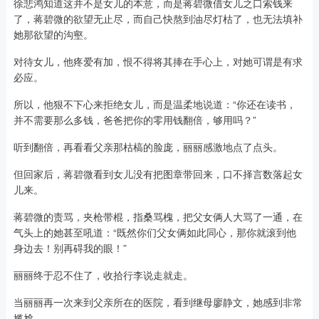
徐悲鸿知道这并不是女儿的本意，而是蒋碧微借女儿之口索钱来
了，蒋碧微的欲望无止尽，而自己快熬到油尽灯枯了，也无法填补
她那欲望的沟壑。
对待女儿，他疼爱有加，恨不得将其捧在手心上，对她可谓是有求
必应。
所以，他狠不下心来拒绝女儿，而是温柔地说道：“你还在读书，
并不需要那么多钱，爸爸把你的零用钱翻倍，够用吗？”
听到翻倍，再看看父亲那枯槁的脸庞，丽丽感激地点了点头。
但回家后，蒋碧微看到女儿没有把图章带回来，口不择言数落起女
儿来。
蒋碧微的责骂，夹枪带棍，指桑骂槐，把父女俩人大骂了一通，在
气头上的她甚至吼道：“既然你们父女俩如此同心，那你就滚到他
身边去！别再碍我的眼！”
丽丽终于忍不住了，收拾行李说走就走。
当丽丽再一次来到父亲所在的医院，看到继母廖静文，她感到非常
尴尬。