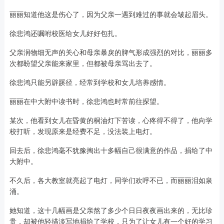
丽丽知道他这是伤心了，因为父亲一遇到难过的事就会皱起眉头。
徐悲鸿还嘱咐校医给女儿好好包扎。
父亲润物细无声的关心和母亲暴戾的脾气形成强烈的对比，丽丽多
次都盼望父亲能来家里，但都被母亲骂出去了。
徐悲鸿只能另辟蹊径，经常到学校和女儿培养感情。
丽丽在中大附中读书时，徐悲鸿也时常前往探望。
某次，他看到女儿在昏黄的桐油灯下苦读，心疼得不得了，他向学
校打听，发现原来是经费不足，没法装上电灯。
回去后，徐悲鸿毫不犹豫掏出十多幅自己很满意的作品，捐给了中
大附中。
不久后，各大教室就亮起了电灯，同学们欢呼不已，而丽丽泪如泉
涌。
她知道，这十几幅画是父亲熬了多少个日日夜夜画出来的，无比珍
贵，却被他轻描淡写地捐给了学校，只为了让女儿有一个好的学习