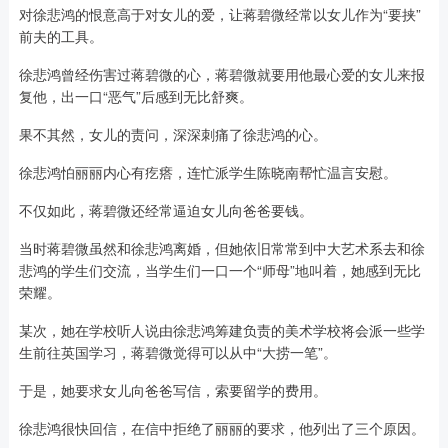
对徐悲鸿的恨意高于对女儿的爱，让蒋碧微经常以女儿作为“要挟”
前夫的工具。
徐悲鸿曾经伤害过蒋碧微的心，蒋碧微就要用他最心爱的女儿来报
复他，出一口“恶气”后感到无比舒爽。
果不其然，女儿的责问，深深刺痛了徐悲鸿的心。
徐悲鸿怕丽丽内心有疙瘩，连忙派学生陈晓南帮忙温言安慰。
不仅如此，蒋碧微还经常逼迫女儿向爸爸要钱。
当时蒋碧微虽然和徐悲鸿离婚，但她依旧常常到中大艺术系去和徐
悲鸿的学生们交流，当学生们一口一个“师母”地叫着，她感到无比
荣耀。
某次，她在学校听人说由徐悲鸿筹建负责的美术学校将会派一些学
生前往英国学习，蒋碧微觉得可以从中“大捞一笔”。
于是，她要求女儿向爸爸写信，索要留学的费用。
徐悲鸿很快回信，在信中拒绝了丽丽的要求，他列出了三个原因。