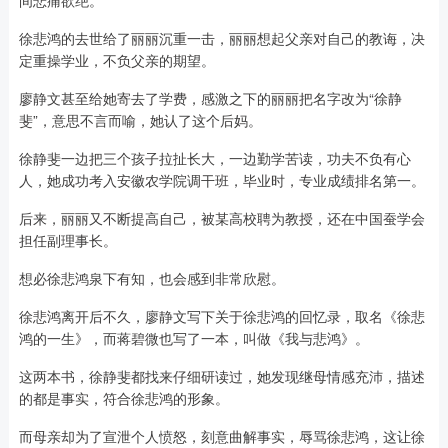
间悲痛欲绝。
徐悲鸿的去世给了丽丽沉重一击，丽丽想起父亲对自己的教诲，决
定重操学业，不负父亲的期望。
廖静文甚至给她寄去了学费，感激之下的丽丽把名字改为“徐静
斐”，意思不言而喻，她认了这个后妈。
徐静斐一边把三个孩子拉扯长大，一边勤学苦读，功夫不负有心
人，她成功考入安徽农学院调干班，毕业时，专业成绩排名第一。
后来，丽丽又不断提高自己，被某高校聘为教授，还在中国蚕学会
担任副理事长。
想必徐悲鸿泉下有知，也会感到非常欣慰。
徐悲鸿离开后不久，廖静文写下关于徐悲鸿的回忆录，取名《徐悲
鸿的一生》，而蒋碧微也写了一本，叫做《我与悲鸿》。
这两本书，徐静斐都找来仔细研读过，她发现继母情感充沛，描述
的都是事实，符合徐悲鸿的形象。
而母亲却为了宣泄个人愤怒，刻意曲解事实，辱骂徐悲鸿，这让徐