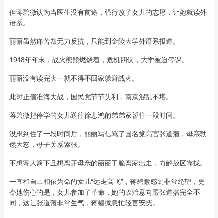
但蒋碧微认为当医生没有前途，强行改了女儿的志愿，让她就读外
语系。
丽丽虽然痛苦却无力反抗，只能到金陵大学外语系报道。
1948年年末，战火熊熊燃烧着，危机四伏，大学被迫停课。
丽丽没有读完大一就不得不回家躲避战火。
此时正值淮海大战，国民党节节失利，南京混乱不堪。
蒋碧微把停学的女儿送往徐悲鸿的弟弟家暂住一段时间。
没想到住了一段时间后，丽丽写信骂了国名党高官张道藩，母亲勃
然大怒，母子关系紧张。
不想寄人篱下且想离开母亲的丽丽干脆离家出走，向解放区靠拢。
一直和自己相依为命的女儿“远走高飞”，蒋碧微感到非常绝望，更
令她伤心的是，女儿参加了革命，她的政治意向跟张道藩完全不
同，这让张道藩非常生气，蒋碧微急忙轻言安抚。