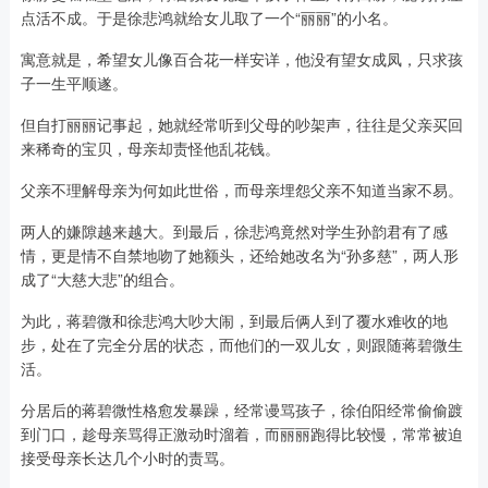
点活不成。于是徐悲鸿就给女儿取了一个“丽丽”的小名。
寓意就是，希望女儿像百合花一样安详，他没有望女成凤，只求孩
子一生平顺遂。
但自打丽丽记事起，她就经常听到父母的吵架声，往往是父亲买回
来稀奇的宝贝，母亲却责怪他乱花钱。
父亲不理解母亲为何如此世俗，而母亲埋怨父亲不知道当家不易。
两人的嫌隙越来越大。到最后，徐悲鸿竟然对学生孙韵君有了感
情，更是情不自禁地吻了她额头，还给她改名为“孙多慈”，两人形
成了“大慈大悲”的组合。
为此，蒋碧微和徐悲鸿大吵大闹，到最后俩人到了覆水难收的地
步，处在了完全分居的状态，而他们的一双儿女，则跟随蒋碧微生
活。
分居后的蒋碧微性格愈发暴躁，经常谩骂孩子，徐伯阳经常偷偷踱
到门口，趁母亲骂得正激动时溜着，而丽丽跑得比较慢，常常被迫
接受母亲长达几个小时的责骂。