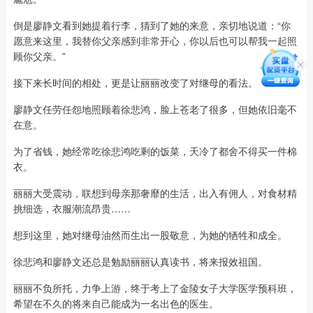
倒是廖静文看到她提着行李，猜到了她的来意，亲切地说道：“你
愿意来这里，我替你父亲感到非常开心，你以后也可以帮我一起照
顾你父亲。”
接下来长时间的相处，更是让丽丽改变了对继母的看法。
廖静文任劳任怨地照顾着徐悲鸿，脸上苍老了很多，但她依旧毫不
在意。
为了省钱，她经常吃徐悲鸿吃剩的饭菜，天冷了都舍不得买一件棉
衣。
丽丽大受震动，联想到母亲那奢靡的生活，出入有佣人，对食材精
挑细选，衣服潮流昂贵……
想到这里，她对继母油然而生出一股敬意，为她的牺牲和成全。
徐悲鸿和廖静文还总是勉励丽丽认真读书，将来报效祖国。
丽丽不负所托，力争上游，终于考上了金陵女子大学医学预科班，
希望在不久的将来自己能成为一名出色的医生。