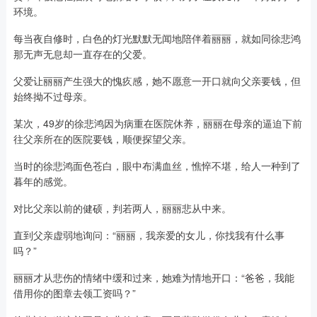
环境。
每当夜自修时，白色的灯光默默无闻地陪伴着丽丽，就如同徐悲鸿
那无声无息却一直存在的父爱。
父爱让丽丽产生强大的愧疚感，她不愿意一开口就向父亲要钱，但
始终拗不过母亲。
某次，49岁的徐悲鸿因为病重在医院休养，丽丽在母亲的逼迫下前
往父亲所在的医院要钱，顺便探望父亲。
当时的徐悲鸿面色苍白，眼中布满血丝，憔悴不堪，给人一种到了
暮年的感觉。
对比父亲以前的健硕，判若两人，丽丽悲从中来。
直到父亲虚弱地询问：“丽丽，我亲爱的女儿，你找我有什么事
吗？”
丽丽才从悲伤的情绪中缓和过来，她难为情地开口：“爸爸，我能
借用你的图章去领工资吗？”