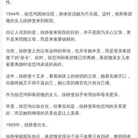
性。
1944年，徐悲鸿因病住院，身体状况颇为不乐观。这时，他和蒋碧
微的女儿徐静斐来到医院。
但让人诧异的是，徐静斐来医院的目的，并不是因为关心父亲，更
不是来照顾父母，而是来索要钱财的。
当然，徐静斐之所以有这样的举动，也并非她本意，而是母亲蒋碧
微下的“命令”。此时，徐悲鸿和蒋碧微已经离婚，蒋碧微派女儿来
索要离婚时徐悲鸿承诺的画作。
这年，徐静斐十五岁，看着病床上的病弱的父亲，她着实难开口，
但最终她又不得不逼自己，她心里的痛苦也只有自己懂。
作为徐悲鸿和蒋碧微的女儿，徐静斐似乎有理由和母亲更亲。
毕竟，徐悲鸿出轨在先，但事实却是，徐静斐和徐悲鸿的关系更
好，而且她和继母的关系也是让人羡慕。
1929年，徐静斐出生。
徐静斐呱呱坠地后，蒋碧微发现这个孩子体重只有四磅，脆弱得差