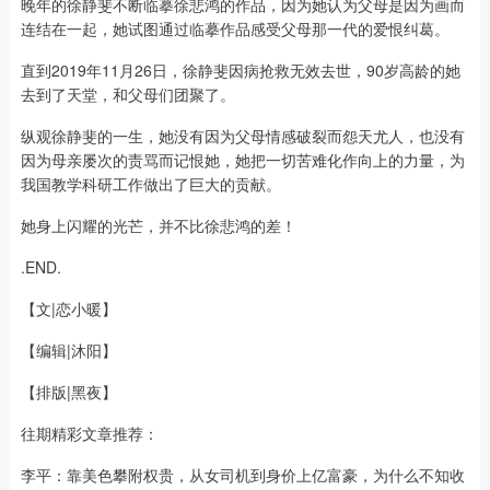
晚年的徐静斐不断临摹徐悲鸿的作品，因为她认为父母是因为画而
连结在一起，她试图通过临摹作品感受父母那一代的爱恨纠葛。
直到2019年11月26日，徐静斐因病抢救无效去世，90岁高龄的她
去到了天堂，和父母们团聚了。
纵观徐静斐的一生，她没有因为父母情感破裂而怨天尤人，也没有
因为母亲屡次的责骂而记恨她，她把一切苦难化作向上的力量，为
我国教学科研工作做出了巨大的贡献。
她身上闪耀的光芒，并不比徐悲鸿的差！
.END.
【文|恋小暖】
【编辑|沐阳】
【排版|黑夜】
往期精彩文章推荐：
李平：靠美色攀附权贵，从女司机到身价上亿富豪，为什么不知收