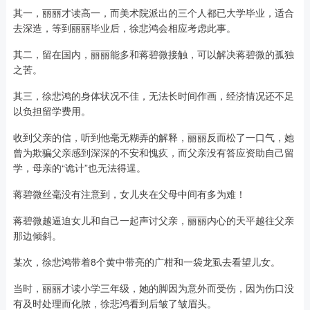
其一，丽丽才读高一，而美术院派出的三个人都已大学毕业，适合
去深造，等到丽丽毕业后，徐悲鸿会相应考虑此事。
其二，留在国内，丽丽能多和蒋碧微接触，可以解决蒋碧微的孤独
之苦。
其三，徐悲鸿的身体状况不佳，无法长时间作画，经济情况还不足
以负担留学费用。
收到父亲的信，听到他毫无糊弄的解释，丽丽反而松了一口气，她
曾为欺骗父亲感到深深的不安和愧疚，而父亲没有答应资助自己留
学，母亲的“诡计”也无法得逞。
蒋碧微丝毫没有注意到，女儿夹在父母中间有多为难！
蒋碧微越逼迫女儿和自己一起声讨父亲，丽丽内心的天平越往父亲
那边倾斜。
某次，徐悲鸿带着8个黄中带亮的广柑和一袋龙虱去看望儿女。
当时，丽丽才读小学三年级，她的脚因为意外而受伤，因为伤口没
有及时处理而化脓，徐悲鸿看到后皱了皱眉头。