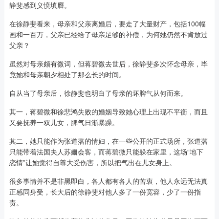
静斐感到义愤填膺。
在徐静斐看来，母亲和父亲离婚后，要走了大量财产，包括100幅
画和一百万，父亲已经给了母亲足够的补偿，为何她仍然不肯放过
父亲？
虽然对母亲颇有微词，但蒋碧微去世后，徐静斐多次怀念母亲，毕
竟她和母亲朝夕相处了那么长的时间。
自从当了母亲后，徐静斐也明白了母亲的坏脾气从何而来。
其一，蒋碧微和徐悲鸿失败的婚姻导致她心理上出现不平衡，而且
又要抚养一双儿女，脾气日渐暴躁。
其二，她只能作为张道藩的情妇，在一些公开的正式场所，张道藩
只能带着法国夫人苏姗会客，而蒋碧微只能躲在家里，这场“地下
恋情”让她觉得自尊大受伤害，所以把气出在儿女身上。
很多事情并不是非黑即白，各人都有各人的苦衷，他人永远无法真
正感同身受，长大后的徐静斐对他人多了一份宽容，少了一份指
责。