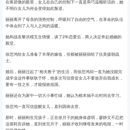
在蒋碧微的眼里，女儿在自己的控制下一直是乖巧温顺听话的，她
不明白女儿为何会变得如此叛逆。
丽丽离开了母亲的强势控制，呼吸到了自由的空气，在革命的队伍
中体会到了人与人之间的温暖。
她和战友黎洪模互生情愫，谈了2年恋爱后，两人决定奔赴婚姻的
殿堂。
徐悲鸿给女儿准备了丰厚的嫁妆，但都被丽丽捐给了抗美援朝战
士。
婚后，丽丽过起了“相夫教子”的生活，而徐悲鸿却一直为她没能完
成学业这件事耿耿于怀，他多次写信督促女儿不要放弃自我成长，
要有一技之长，才能报效祖国。
丽丽还在为家中一切大小事忙碌，她认为根本抽不出时间去学习。
徐悲鸿一直写信提醒女儿，直到因病去世。
那时，丽丽刚生完孩子，正在坐月子的她身体虚弱，廖静文不忍把
这噩耗告诉她，直到坐完月子，丽丽才收到继母发来的电报，一时